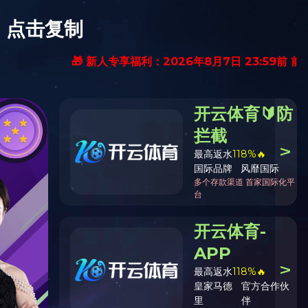
e.
。
九游（9Game）官方网站
|
华体会
|
米兰官网入口_米兰