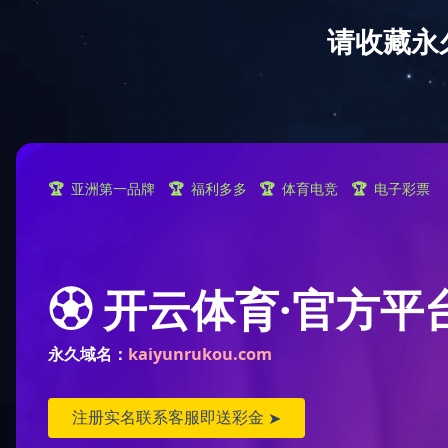
S
米兰官方网页版
|
华体会电竞官方网站【中国】有限公