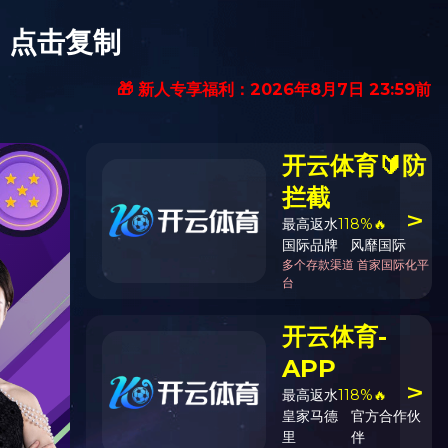
e.
。
九游（9Game）官方网站
|
华体会
|
米兰官网入口_米兰