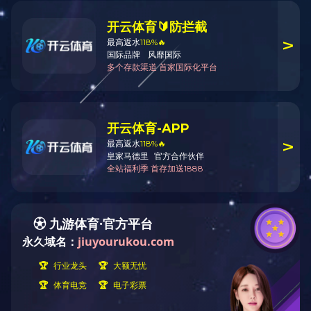
首页
正当其时——省国资委办公室党支部
置顶
2024-01-10
与建华公司特种装备分公司党支部开
展党建共建活动
建华党建品牌获永州市国资委推荐
置顶
2024-01-10
跃进公司开展“清心向党 廉守初心”
置顶
2024-01-10
党风廉政知识抢答赛
湖南兵器机关党支部顺利完成换届
置顶
2024-01-10
抓住机遇 趁势而上 ——湖南兵器团
置顶
2022-10-27
委组织开展建团百年系列主题活动
跃进公司、跃宇公司支部联合开展
置顶
2022-05-19
“党员示范林 共护一片绿”结对共建主
题党日活动
开云手机站官网工会第一届第二次会
置顶
2022-01-15
员代表大会胜利召开
跃进公司召开中层及以上管理人员集
置顶
2022-01-12
体廉政谈话专题会