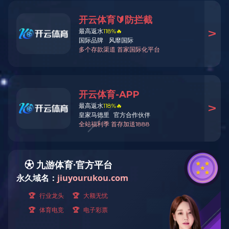
首页
最新动态
跃进
置顶
2023-11
湖南电科院检测集团有限公司招聘公告
公司
置顶
2023-11
公示
召开
置顶
2023-10
开云手机站官网市场化选聘湖南兵器东升机
中层
械制造有限公司总经理 公告
置顶
2023-10
及以