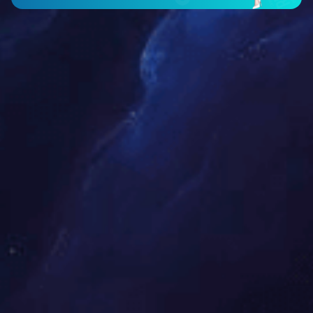
下午，
跃进公
司党委
在六楼
会议室
组织召
开公司
党委领
导对公
司中层
及以上
管理人
员集体
廉政谈