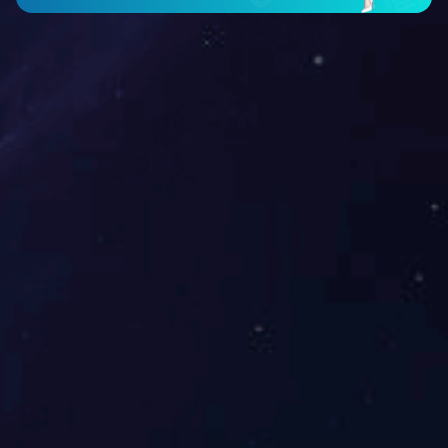
置顶
2023-11
公示
置顶
2023-10
开云手机站官网市场化选聘湖南兵器东升机
械制造有限公司总经理 公告
置顶
2023-10
转载| 湖南湘科控股集团有限公司关于公布假
冒国企行为举报方式的公告
置顶
2023-10
公示
置顶
2023-07
公 示