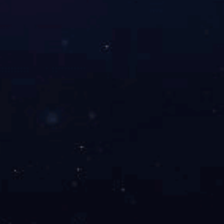
联系方式
电话：0731-89088401
邮箱：hnbqgf@hoig.com.cn
监管电话：0731-89088401
地址：长沙经济技术开发区泉塘街道漓湘东路9号
行政中心101室10楼
开云（中
开云手机站
相关资讯
党建群团
产品研发
国）
官网
投资者关系
企业文化
人力资源
信息公开
微信公众号