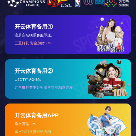
整体工作推进情况，长城洪源公司、建华公司
分享本单位对标管理工作经验。王双云总经理
强调，对标管理是应对经济下行、提升管理效
能、实现高质量发展的关键路径，根本目的在
于学习先进、实现超越竞争。各单位要找准目
标系统对标、因地制宜重点对标、从严从实极
致对标，扛牢主体责任，推动对标工作与改革
发展、日常经营深度融合，严格按照时间节点
推进。
经济运行：实现“开门红”，冲刺“黄金季”
经济运行分析环节，集团资产财务部通报